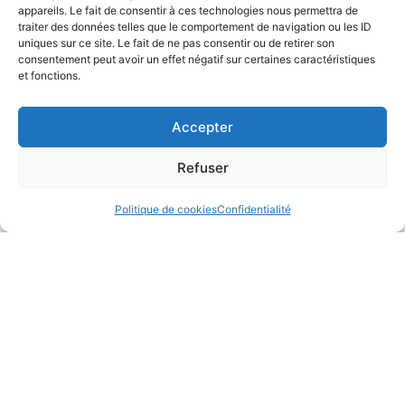
appareils. Le fait de consentir à ces technologies nous permettra de
traiter des données telles que le comportement de navigation ou les ID
Une question ? Prendre un rendez-vous
uniques sur ce site. Le fait de ne pas consentir ou de retirer son
consentement peut avoir un effet négatif sur certaines caractéristiques
de consultation ?
et fonctions.
Le secrétariat du cabinet est à votre disposition pour
Accepter
toute demande d’information. N’hésitez pas à poser
directement vos questions en utilisant le formulaire de
Refuser
contact ci-dessous.
Politique de cookies
Confidentialité
Rendez-vous en ligne
RDV Doctolib
Appeler le secretariat
05 57 99 90 41
Adresse
9 Rue du Colisée
33000 Bordeaux
Email