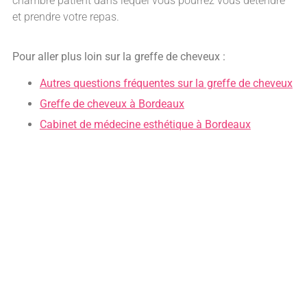
chambre patient dans lequel vous pourrez vous détendre
et prendre votre repas.
Pour aller plus loin sur la greffe de cheveux :
Autres questions fréquentes sur la greffe de cheveux
Greffe de cheveux à Bordeaux
Cabinet de médecine esthétique à Bordeaux
Vous souhaitez plus d'informations sur
notre procédure de greffe de cheveux à
Bordeaux ?
Prenez rendez-vous avec le Dr Emma Lavocat pour une
consultation au sein d’Anthèse, cabinet de médecine