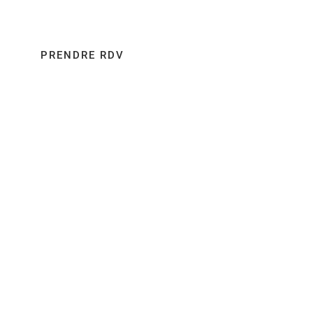
esthétique à Bordeaux, et obtenir un avis médical.
PRENDRE RDV