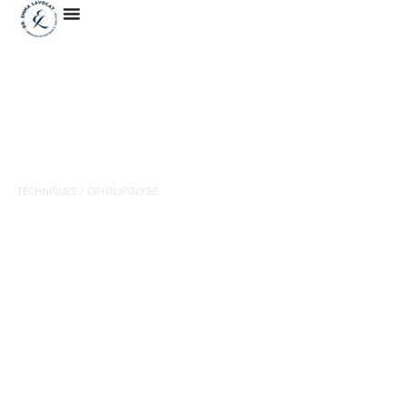
Cryolipolyse à Bordeaux
TECHNIQUES
/ CRYOLIPOLYSE