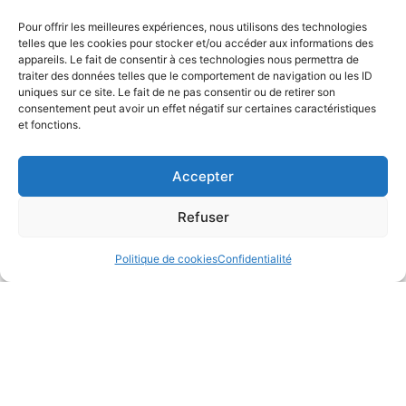
Pour offrir les meilleures expériences, nous utilisons des technologies
telles que les cookies pour stocker et/ou accéder aux informations des
appareils. Le fait de consentir à ces technologies nous permettra de
traiter des données telles que le comportement de navigation ou les ID
uniques sur ce site. Le fait de ne pas consentir ou de retirer son
consentement peut avoir un effet négatif sur certaines caractéristiques
et fonctions.
Une question ? Prendre un rendez-vous
Accepter
de consultation ?
Refuser
Le secrétariat du cabinet est à votre disposition pour
toute demande d’information. N’hésitez pas à poser
Politique de cookies
Confidentialité
directement vos questions en utilisant le formulaire de
contact ci-dessous.
Rendez-vous en ligne
RDV Doctolib
Appeler le secretariat