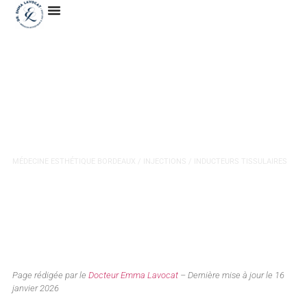
Comblement des rides à
Bordeaux
MÉDECINE ESTHÉTIQUE BORDEAUX
/
INJECTIONS
/ INDUCTEURS TISSULAIRES
Page rédigée par le
Docteur Emma Lavocat
– Dernière mise à jour le 16
janvier 2026