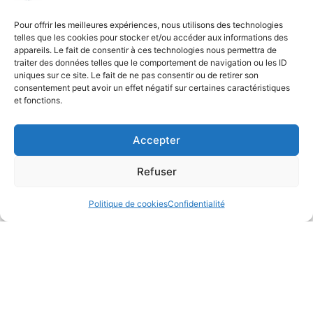
contact@anthesebordeaux.fr
Pour offrir les meilleures expériences, nous utilisons des technologies
telles que les cookies pour stocker et/ou accéder aux informations des
appareils. Le fait de consentir à ces technologies nous permettra de
traiter des données telles que le comportement de navigation ou les ID
uniques sur ce site. Le fait de ne pas consentir ou de retirer son
consentement peut avoir un effet négatif sur certaines caractéristiques
et fonctions.
Accepter
Refuser
Politique de cookies
Confidentialité
J’accepte que les informations saisies soient utilisées exclusivement
pour me recontacter. Ces données sont strictement confidentielles et
destinées uniquement au professionnel concerné. Conformément au
RGPD, je peux exercer mes droits d’accès, de rectification et de
suppression. Voir notre
politique de confidentialité
.
Envoyer