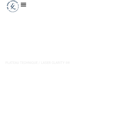
Laser LUTRONIC Clarity II®
PLATEAU TECHNIQUE
/ LASER CLARITY II®