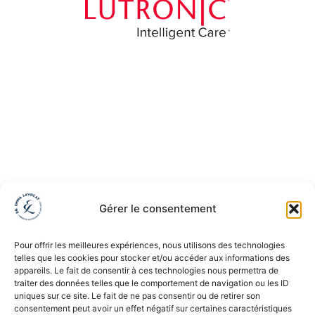
Vous souhaitez un avis médical
concernant un traitement par Laser
LUTRONIC Clarity II® ?
Le Dr Emma Lavocat vous reçoit en consultation au sein
d’Anthèse, cabinet de médecine esthétique à Bordeaux,
Gérer le consentement
pour toutes vos demandes concernant un traitement de
médecine esthétique par laser LUTRONIC Clarity II®.
Pour offrir les meilleures expériences, nous utilisons des technologies
telles que les cookies pour stocker et/ou accéder aux informations des
appareils. Le fait de consentir à ces technologies nous permettra de
PRENDRE RDV
traiter des données telles que le comportement de navigation ou les ID
uniques sur ce site. Le fait de ne pas consentir ou de retirer son
consentement peut avoir un effet négatif sur certaines caractéristiques