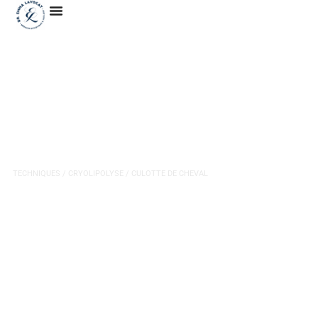
Cryolipolyse de la culotte de
cheval
TECHNIQUES
/
CRYOLIPOLYSE
/ CULOTTE DE CHEVAL