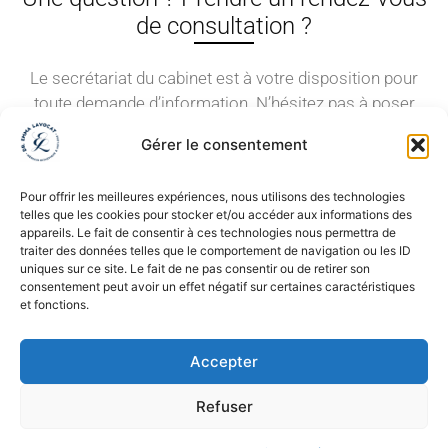
de consultation ?
Le secrétariat du cabinet est à votre disposition pour
toute demande d’information. N’hésitez pas à poser
directement vos questions en utilisant le formulaire de
Gérer le consentement
contact ci-dessous.
Pour offrir les meilleures expériences, nous utilisons des technologies
Rendez-vous en ligne
telles que les cookies pour stocker et/ou accéder aux informations des
RDV Doctolib
appareils. Le fait de consentir à ces technologies nous permettra de
traiter des données telles que le comportement de navigation ou les ID
Appeler le secretariat
uniques sur ce site. Le fait de ne pas consentir ou de retirer son
consentement peut avoir un effet négatif sur certaines caractéristiques
05 57 99 90 41
et fonctions.
Adresse
9 Rue du Colisée
Accepter
33000 Bordeaux
Email
Refuser
contact@anthesebordeaux.fr