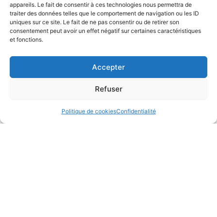
appareils. Le fait de consentir à ces technologies nous permettra de
traiter des données telles que le comportement de navigation ou les ID
Une question ? Prendre un rendez-vous
uniques sur ce site. Le fait de ne pas consentir ou de retirer son
consentement peut avoir un effet négatif sur certaines caractéristiques
de consultation ?
et fonctions.
Le secrétariat du cabinet est à votre disposition pour
Accepter
toute demande d’information. N’hésitez pas à poser
directement vos questions en utilisant le formulaire de
Refuser
contact ci-dessous.
Politique de cookies
Confidentialité
Rendez-vous en ligne
RDV Doctolib
Appeler le secretariat
05 57 99 90 41
Adresse
9 Rue du Colisée
33000 Bordeaux
Email