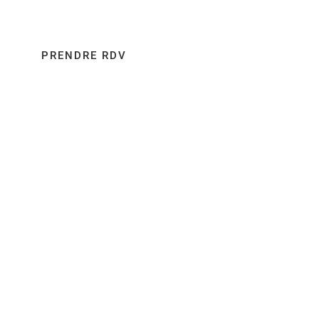
esthétique à Bordeaux, et obtenir un avis médical.
PRENDRE RDV