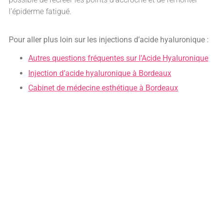
l’épiderme fatigué.
Pour aller plus loin sur les injections d’acide hyaluronique :
Autres questions fréquentes sur l’Acide Hyaluronique
Injection d’acide hyaluronique à Bordeaux
Cabinet de médecine esthétique à Bordeaux
Vous souhaitez plus d'informations sur
nos traitements par acide hyaluronique à
Bordeaux ?
Prenez rendez-vous avec le Dr Emma Lavocat pour une
consultation au sein d’Anthèse, cabinet de médecine